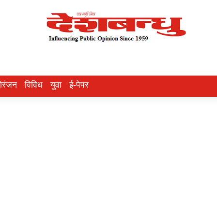
ोरंजन
विविध
युवा
ई-पेपर