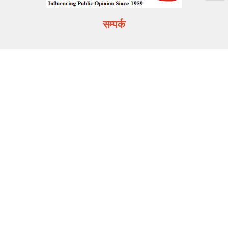
सम्पर्क
E-mail:
info@deshbandhu.co.in
मेन्यू
ताज़ा खबर
राज्य समाचार
मनोरंजन
खेल
करियर
मूवी मसाला
Related Links
DB Live
Highway Channel
Deshbandhu