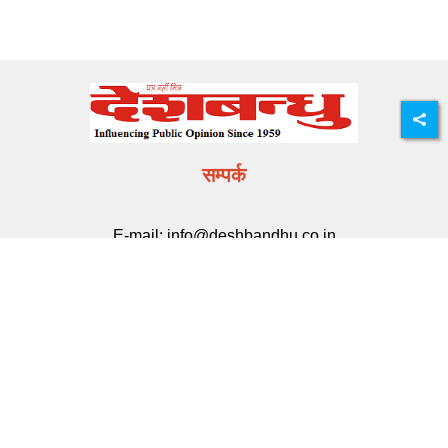
सम्पर्क
E-mail:
info@deshbandhu.co.in
मेन्यू
ताज़ा खबर
राज्य समाचार
मनोरंजन
खेल
करियर
मूवी मसाला