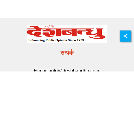
सम्पर्क
E-mail:
info@deshbandhu.co.in
मेन्यू
ताज़ा खबर
राज्य समाचार
मनोरंजन
खेल
करियर
मूवी मसाला