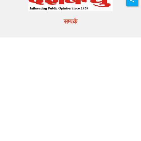
सम्पर्क
E-mail:
info@deshbandhu.co.in
मेन्यू
ताज़ा खबर
राज्य समाचार
मनोरंजन
खेल
करियर
मूवी मसाला
Related Links
DB Live
Highway Channel