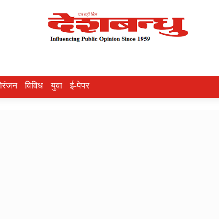
ोरंजन
विविध
युवा
ई-पेपर