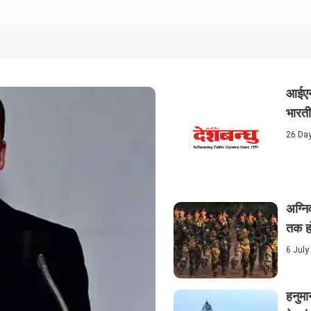
आईएनए
भारती
26 Da
अग्नि
तक हो
6 July
हनुमा