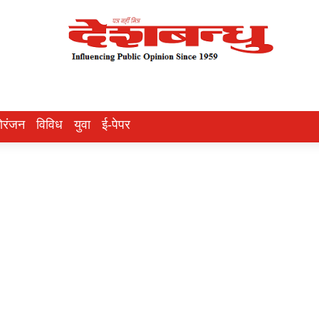
ोरंजन
विविध
युवा
ई-पेपर