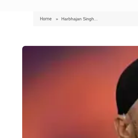
Home
»
Harbhajan Singh...