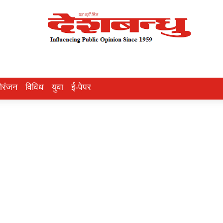
ोरंजन
विविध
युवा
ई-पेपर