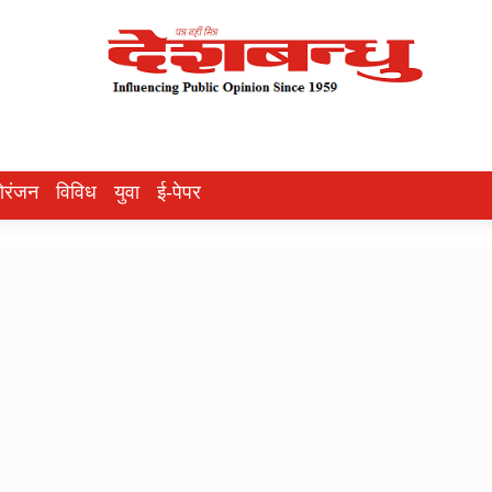
ोरंजन
विविध
युवा
ई-पेपर