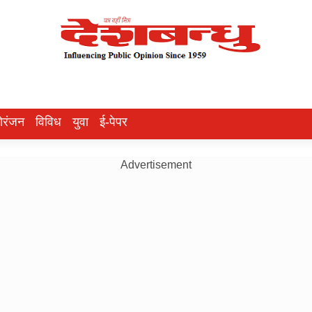
ोरंजन
विविध
युवा
ई-पेपर
Advertisement