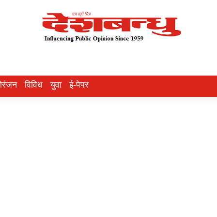
ोरंजन
विविध
युवा
ई-पेपर