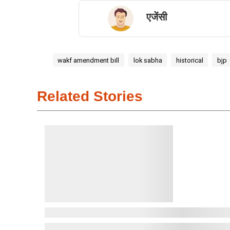
एजेंसी
wakf amendment bill
lok sabha
historical
bjp
Related Stories