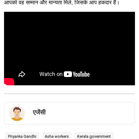
आपको वह सम्मान और मान्यता मिले, जिसके आप हकदार हैं।
एजेंसी
Priyanka Gandhi
Asha workers
Kerala government