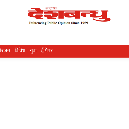
ोरंजन
विविध
युवा
ई-पेपर