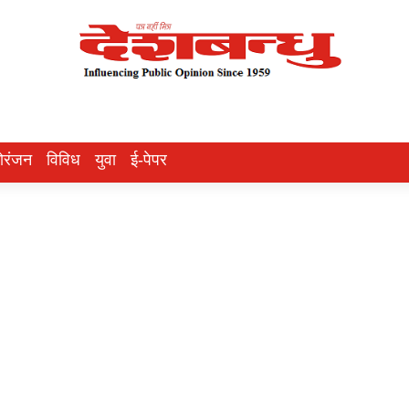
ोरंजन
विविध
युवा
ई-पेपर