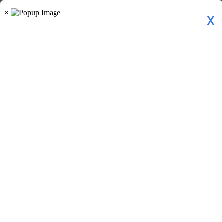
x
Home
»
समाचार »
खेलजगत »
विशाखापत्तनम में विराट...
विशाखापत्तनम में विराट कोहली का