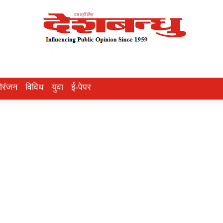
ोरंजन
विविध
युवा
ई-पेपर