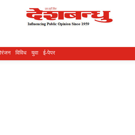
ोरंजन
विविध
युवा
ई-पेपर