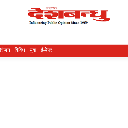
ोरंजन
विविध
युवा
ई-पेपर