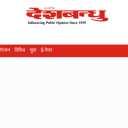
ोरंजन
विविध
युवा
ई-पेपर