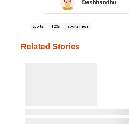
Deshbandhu
Sports
T20s
sports news
Related Stories