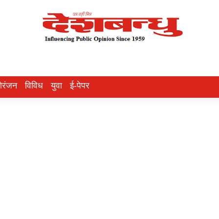
ोरंजन
विविध
युवा
ई-पेपर