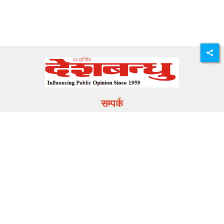
सम्पर्क
E-mail:
info@deshbandhu.co.in
मेन्यू
ताज़ा खबर
राज्य समाचार
मनोरंजन
खेल
करियर
मूवी मसाला