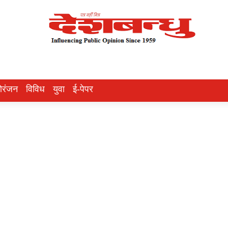
ोरंजन
विविध
युवा
ई-पेपर