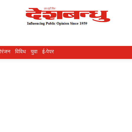
ोरंजन
विविध
युवा
ई-पेपर