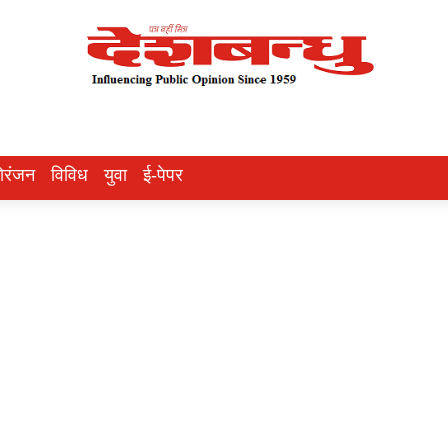
ोरंजन
विविध
युवा
ई-पेपर