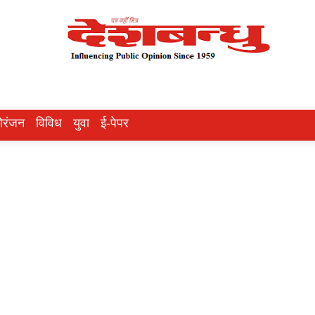
ोरंजन
विविध
युवा
ई-पेपर