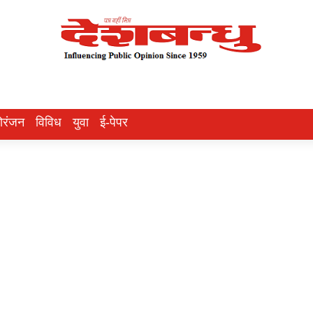
ोरंजन
विविध
युवा
ई-पेपर