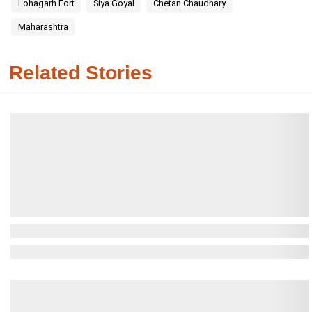
Lohagarh Fort
Siya Goyal
Chetan Chaudhary
Maharashtra
Related Stories