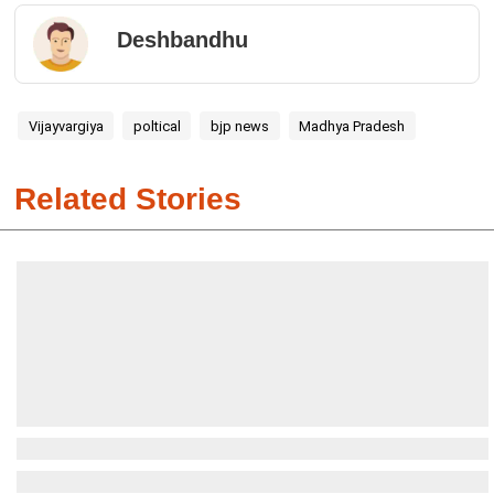
Deshbandhu
Vijayvargiya
poltical
bjp news
Madhya Pradesh
Related Stories