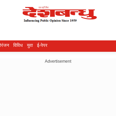
ोरंजन
विविध
युवा
ई-पेपर
Advertisement