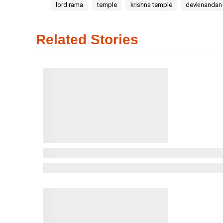
lord rama
temple
krishna temple
devkinandan 
Related Stories