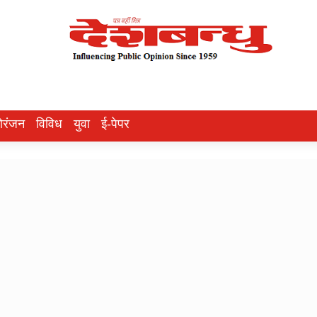
ोरंजन
विविध
युवा
ई-पेपर