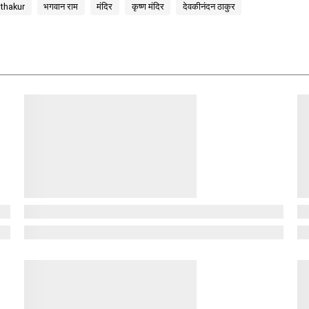
thakur
भगवान राम
मंदिर
कृष्ण मंदिर
देवकीनंदन ठाकुर