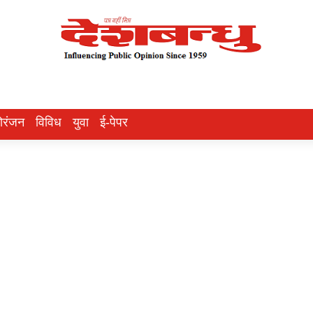
ोरंजन
विविध
युवा
ई-पेपर