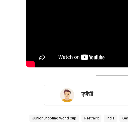
एजेंसी
Junior Shooting World Cup
Restraint
India
Ge