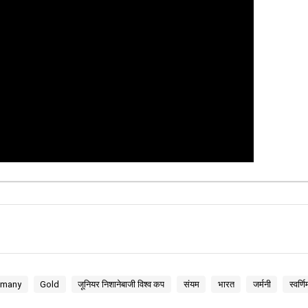
rmany
Gold
जूनियर निशानेबाजी विश्व कप
संयम
भारत
जर्मनी
स्वर्णि