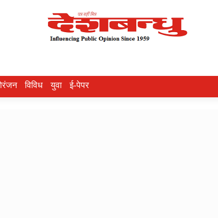
ोरंजन
विविध
युवा
ई-पेपर