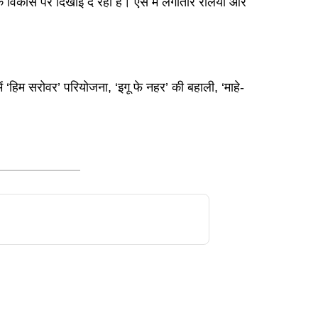
े विकास पर दिखाई दे रहा है। ऐसे में लगातार रैलियां और
ं ‘हिम सरोवर’ परियोजना, ‘इगू फे नहर’ की बहाली, ‘माहे-