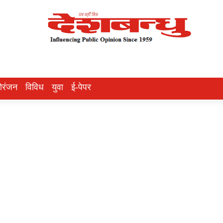
ोरंजन
विविध
युवा
ई-पेपर