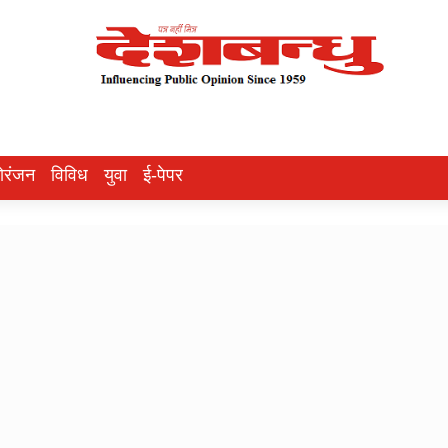
ोरंजन
विविध
युवा
ई-पेपर