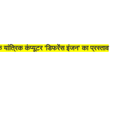
 यांत्रिक कंप्यूटर 'डिफरेंस इंजन' का प्रस्ताव