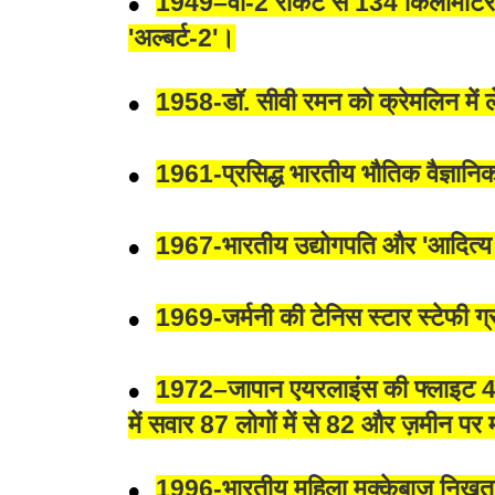
1949–वी-2 रॉकेट से 134 किलोमीटर क
'अल्बर्ट-2'।
1958-डॉ. सीवी रमन को क्रेमलिन में ल
1961-प्रसिद्ध भारतीय भौतिक वैज्ञान
1967-भारतीय उद्योगपति और 'आदित्य बि
1969-जर्मनी की टेनिस स्टार स्टेफी ग
1972–जापान एयरलाइंस की फ्लाइट 471 न
में सवार 87 लोगों में से 82 और ज़मीन पर
1996-भारतीय महिला मुक्केबाज़ निखत