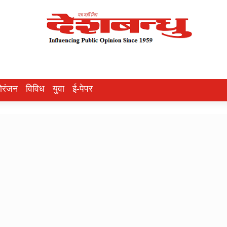
ोरंजन
विविध
युवा
ई-पेपर