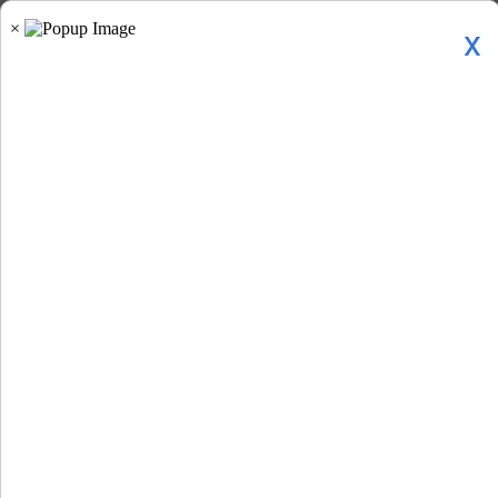
x
Home
»
प्रादेशिकी »
गुजरात »
अहमदाबाद के वीर सावरकर...
अहमदाबाद के वीर सावरकर स्पोर्ट्स