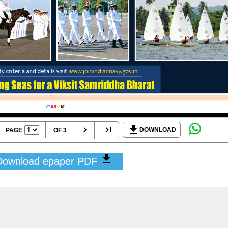
DOWNLOAD
PAGE
OF 3
Download epaper PDF