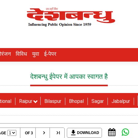
ोरंजन
विविध
युवा
ई-पेपर
देशबन्धु ईपेपर में आपका स्वागत है
tional
Raipur
Bilaspur
Bhopal
Sagar
Jabalpur
DOWNLOAD
AGE
OF 3