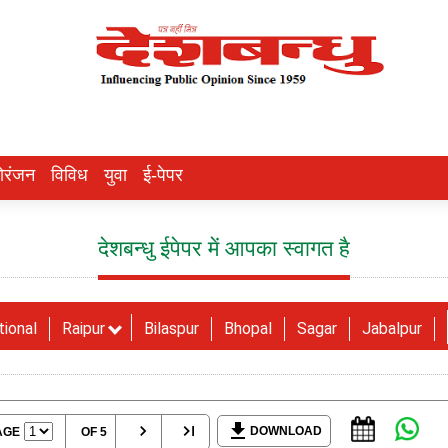
ोरंजन
विविध
युवा
ई-पेपर
देशबन्धु ईपेपर में आपका स्वागत है
tional
Raipur
Bilaspur
Bhopal
Sagar
Jabalpur
DOWNLOAD
AGE
OF 5