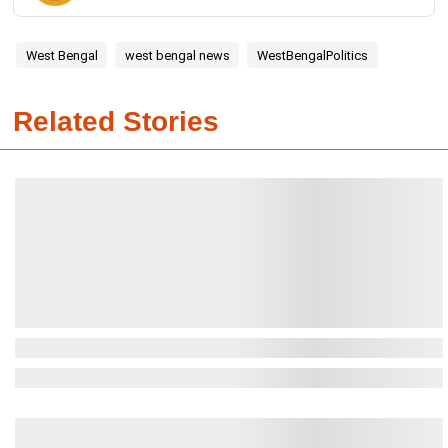
West Bengal
west bengal news
WestBengalPolitics
Related Stories