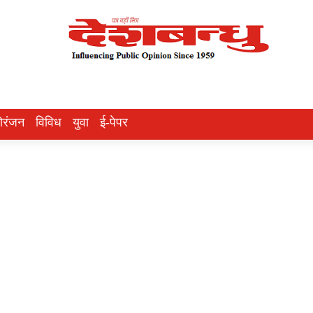
ोरंजन
विविध
युवा
ई-पेपर