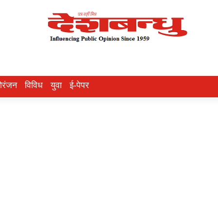
ोरंजन
विविध
युवा
ई-पेपर