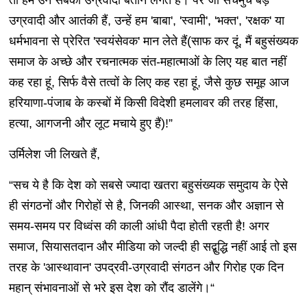
तो हम उन सबको उग्रवादी बताने लगते हैं। पर जो सचमुच बड़े
उग्रवादी और आतंकी हैं, उन्हें हम 'बाबा', 'स्वामी', 'भक्त', 'रक्षक' या
धर्मभावना से प्रेरित 'स्वयंसेवक' मान लेते हैं(साफ कर दूं, मैं बहुसंख्यक
समाज के अच्छे और रचनात्मक संत-महात्माओं के लिए यह बात नहीं
कह रहा हूं, सिर्फ वैसे तत्वों के लिए कह रहा हूं, जैसे कुछ समूह आज
हरियाणा-पंजाब के कस्बों में किसी विदेशी हमलावर की तरह हिंसा,
हत्या, आगजनी और लूट मचाये हुए हैं)!”
उर्मिलेश जी लिखते हैं,
“सच ये है कि देश को सबसे ज्यादा खतरा बहुसंख्यक समुदाय के ऐसे
ही संगठनों और गिरोहों से है, जिनकी आस्था, सनक और अज्ञान से
समय-समय पर विध्वंस की काली आंधी पैदा होती रहती है! अगर
समाज, सियासतदान और मीडिया को जल्दी ही सद्बुद्धि नहीं आई तो इस
तरह के 'आस्थावान' उपद्रवी-उग्रवादी संगठन और गिरोह एक दिन
महान् संभावनाओं से भरे इस देश को रौंद डालेंगे।“