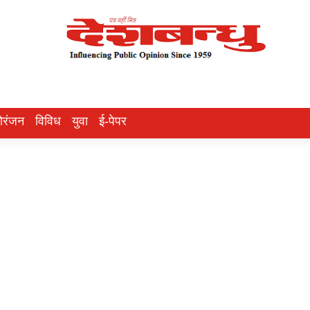
ोरंजन
विविध
युवा
ई-पेपर