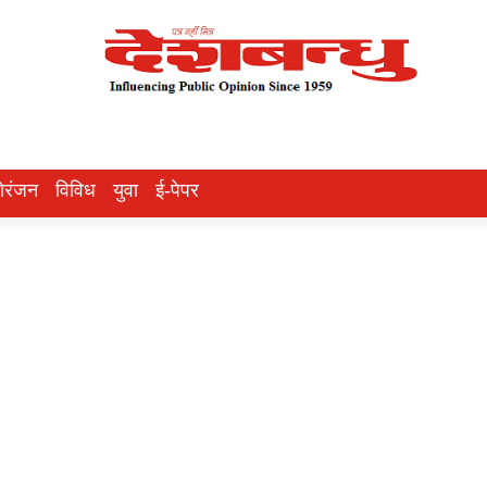
ोरंजन
विविध
युवा
ई-पेपर