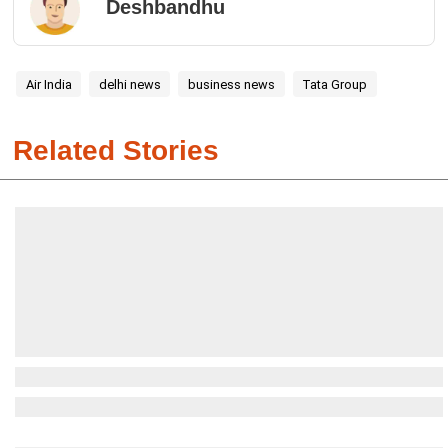
Deshbandhu
Air India
delhi news
business news
Tata Group
Related Stories