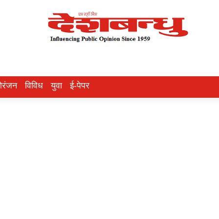
ोरंजन
विविध
युवा
ई-पेपर