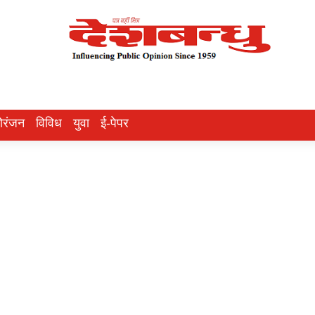
ोरंजन
विविध
युवा
ई-पेपर