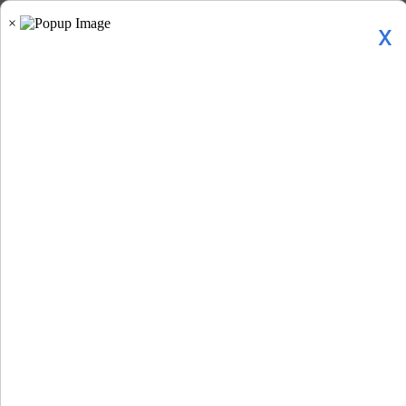
x
Home
»
प्रादेशिकी »
दिल्ली »
दिल्ली की 'जहरीली हवा'...
दिल्ली की 'जहरीली हवा' पर कांग्रेस