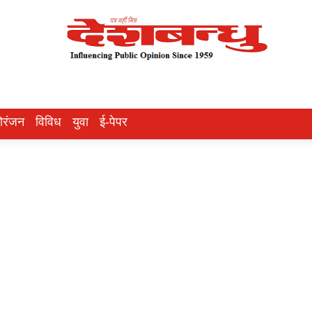
ोरंजन
विविध
युवा
ई-पेपर